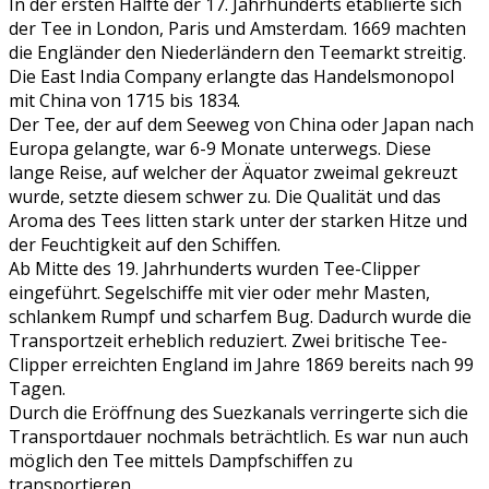
In der ersten Hälfte der 17. Jahrhunderts etablierte sich
der Tee in London, Paris und Amsterdam. 1669 machten
die Engländer den Niederländern den Teemarkt streitig.
Die East India Company erlangte das Handelsmonopol
mit China von 1715 bis 1834.
Der Tee, der auf dem Seeweg von China oder Japan nach
Europa gelangte, war 6-9 Monate unterwegs. Diese
lange Reise, auf welcher der Äquator zweimal gekreuzt
wurde, setzte diesem schwer zu. Die Qualität und das
Aroma des Tees litten stark unter der starken Hitze und
der Feuchtigkeit auf den Schiffen.
Ab Mitte des 19. Jahrhunderts wurden Tee-Clipper
eingeführt. Segelschiffe mit vier oder mehr Masten,
schlankem Rumpf und scharfem Bug. Dadurch wurde die
Transportzeit erheblich reduziert. Zwei britische Tee-
Clipper erreichten England im Jahre 1869 bereits nach 99
Tagen.
Durch die Eröffnung des Suezkanals verringerte sich die
Transportdauer nochmals beträchtlich. Es war nun auch
möglich den Tee mittels Dampfschiffen zu
transportieren.